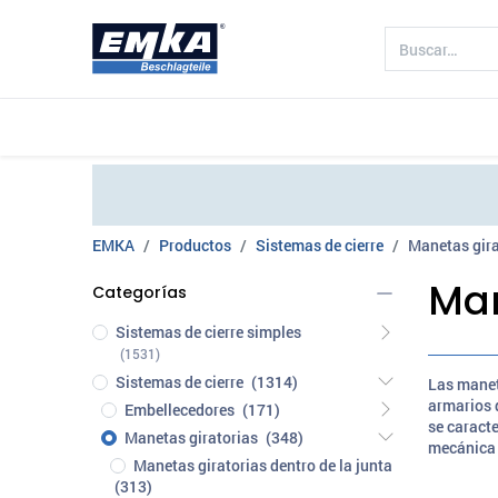
Compañía
Productos
Sectores 
EMKA
Productos
Sistemas de cierre
Manetas gira
Man
Categorías
Sistemas de cierre simples
(1531)
Sistemas de cierre
(1314)
Las manet
armarios 
Embellecedores
(171)
se caracte
Manetas giratorias
(348)
mecánica 
Manetas giratorias dentro de la junta
(313)