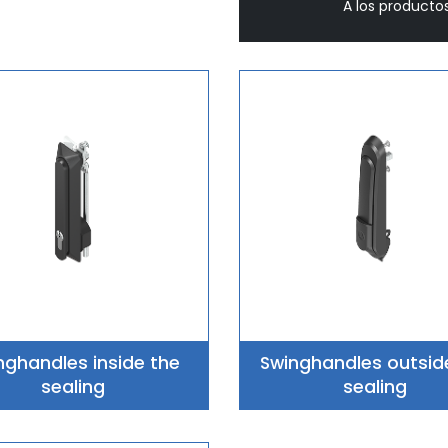
​​​​ A los produ
nghandles inside the
Swinghandles outsid
sealing
sealing