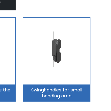
ctos
e the
Swinghandles for small
bending area