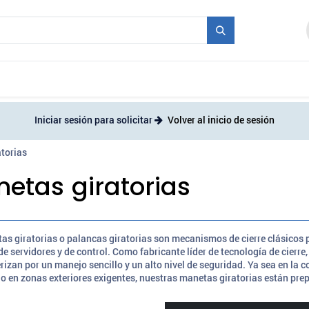
industriales
Molde + Serie
Ferias
Empleo
Iniciar sesión para solicitar
Volver al inicio de sesión
torias
etas giratorias
as giratorias o palancas giratorias son mecanismos de cierre clásicos p
de servidores y de control. Como fabricante líder de tecnología de cier
rizan por un manejo sencillo y un alto nivel de seguridad. Ya sea en la c
o en zonas exteriores exigentes, nuestras manetas giratorias están prep