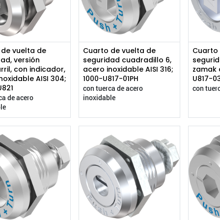
 de vuelta de
Cuarto de vuelta de
Cuarto 
ad, versión
seguridad cuadradillo 6,
segurid
rril, con indicador,
acero inoxidable AISI 316;
zamak 
noxidable AISI 304;
1000-U817-01PH
U817-0
U821
con tuerca de acero
con tuer
ca de acero
inoxidable
le