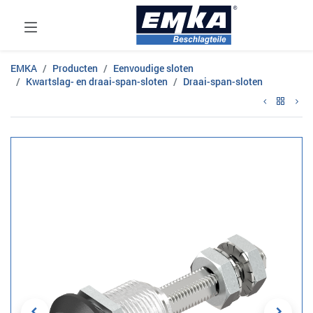
EMKA
Producten
Eenvoudige sloten
Kwartslag- en draai-span-sloten
Draai-span-sloten