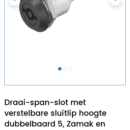
Draai-span-slot met
verstelbare sluitlip hoogte
dubbelbaard 5, Zamak en