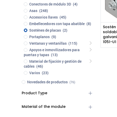
Conectores de módulo 3D
(4)
Asas
(248)
Accesorios llaves
(45)
Embellecedores con tapa abatible
(8)
Sostén 
Sosténes de placas
(2)
soldabl
Portaplanos
(9)
galvani
1051-U1
Ventanas y ventanillas
(115)
Apoyos e inmovilizadores para
puertas y tapas
(13)
Material de fijación y gestión de
cables
(46)
Varios
(23)
Novedades de productos
(76)
Product Type
Material of the module