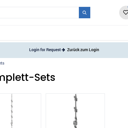
en
Form + Serie
Messen
Karriere
Ne
Login for Request
Zurück zum Login
ets
plett-Sets