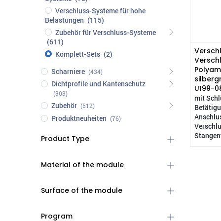
Verschluss-Systeme für hohe
Belastungen
(115)
Zubehör für Verschluss-Systeme
(611)
Verschl
Komplett-Sets
(2)
Versch
Polyam
Scharniere
(434)
silberg
Dichtprofile und Kantenschutz
U199-0
(303)
mit Schl
Zubehör
(512)
Betätigu
Anschlu
Produktneuheiten
(76)
Verschlu
Stangen
Product Type
Material of the module
Surface of the module
Program