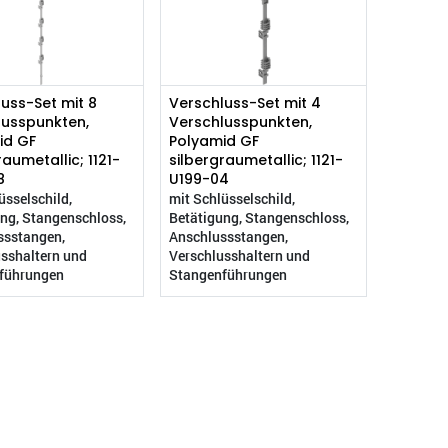
uss-Set mit 8
Verschluss-Set mit 4
lusspunkten,
Verschlusspunkten,
id GF
Polyamid GF
raumetallic; 1121-
silbergraumetallic; 1121-
8
U199-04
üsselschild,
mit Schlüsselschild,
ng, Stangenschloss,
Betätigung, Stangenschloss,
ssstangen,
Anschlussstangen,
sshaltern und
Verschlusshaltern und
führungen
Stangenführungen