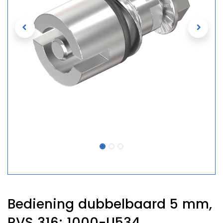
Bediening dubbelbaard 5 mm,
RVS 316; 1000-U534