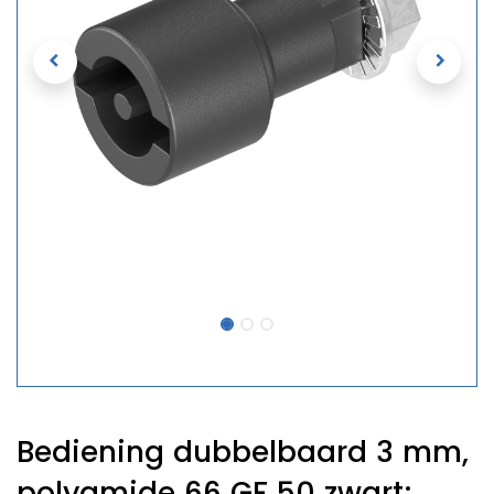
Bediening dubbelbaard 3 mm,
polyamide 66 GF 50 zwart;