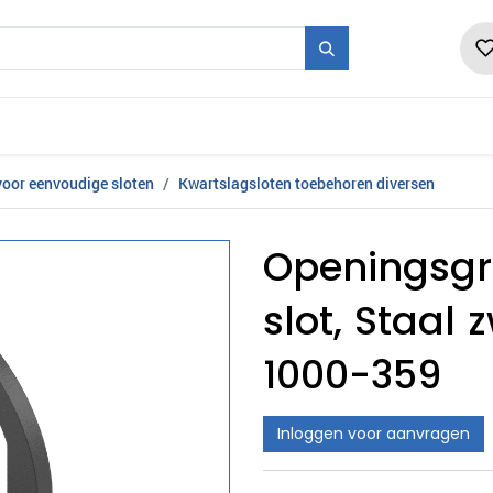
pen
Matrijs + Serie
Beurzen
Vacatures
oor eenvoudige sloten
Kwartslagsloten toebehoren diversen
Openingsgr
slot, Staal
1000-359
Inloggen voor aanvragen