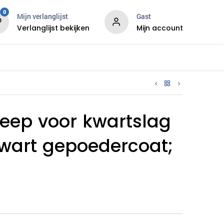
0
Mijn verlanglijst
Gast
Verlanglijst bekijken
Mijn account
Nieuws
Contact en service
eep voor kwartslag
 zwart gepoedercoat;