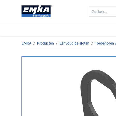
Algemeen
Producten
Doelgroe
EMKA
Producten
Eenvoudige sloten
Toebehoren v