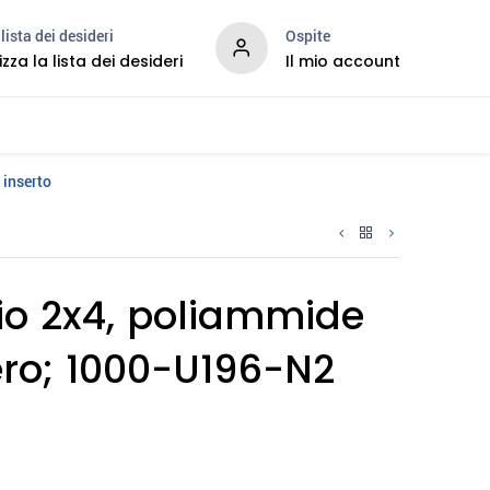
lista dei desideri
Ospite
izza la lista dei desideri
Il mio account
Services
 inserto
lio 2x4, poliammide
ero; 1000-U196-N2