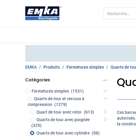
Société
Produits
Branche d'acti
EMKA
Produits
Fermetures simples
Quarts de tou
Qua
Catégories
Fermetures simples
(1531)
Quarts de tour et verrous à
compression
(1279)
Quart de tour avec rotor
(613)
Ces barrag
autorisés.
Quarts de tour avec poignée
la constru
(325)
Quarts de tour avec cylindre
(56)