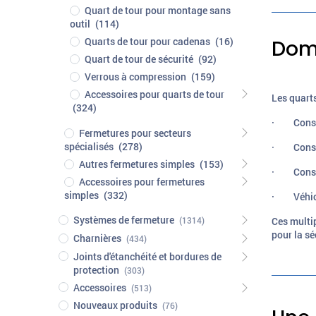
Quart de tour pour montage sans
outil
(114)
Quarts de tour pour cadenas
(16)
Doma
Quart de tour de sécurité
(92)
Verrous à compression
(159)
Accessoires pour quarts de tour
Les quarts
(324)
· Constru
Fermetures pour secteurs
spécialisés
(278)
· Constru
Autres fermetures simples
(153)
· Constru
Accessoires pour fermetures
simples
(332)
· Véhicul
Systèmes de fermeture
Ces multip
(1314)
pour la sé
Charnières
(434)
Joints d'étanchéité et bordures de
protection
(303)
Accessoires
(513)
Nouveaux produits
(76)