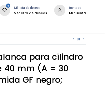
0
Mi lista de deseos
Invitado
Ver lista de deseos
Mi cuenta
News
Services
alanca para cilindro
de 40 mm (A = 30
mida GF negro;