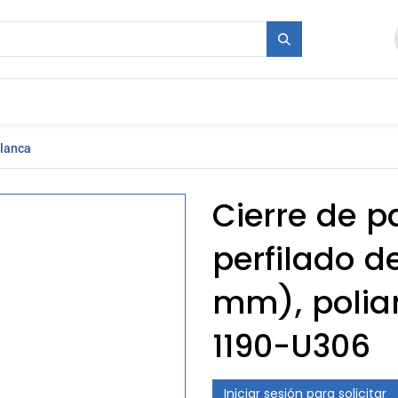
industriales
Molde + Serie
Ferias
Empleo
alanca
Cierre de p
perfilado 
mm), polia
1190-U306
Iniciar sesión para solicitar