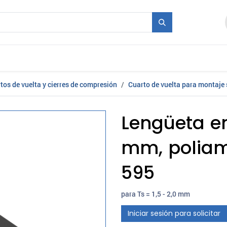
industriales
Molde + Serie
Ferias
Empleo
tos de vuelta y cierres de compresión
Cuarto de vuelta para montaje 
Lengüeta en
mm, poliam
595
para Ts = 1,5 - 2,0 mm
Iniciar sesión para solicitar