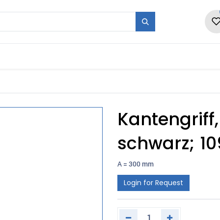
en
Form + Serie
Messen
Karriere
Ne
Kantengriff
schwarz; 1
A = 300 mm
Login for Request