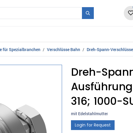
en
Form + Serie
Messen
Karriere
Ne
e für Spezialbranchen
Verschlüsse Bahn
Dreh-Spann-Verschlüsse
Dreh-Spann
Ausführung 
316; 1000-S
mit Edelstahlmutter
Login for Request