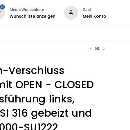
0
Meine Wunschliste
Gast
Wunschliste anzeigen
Mein Konto
ws
Services
-Verschluss
mit OPEN - CLOSED
sführung links,
ISI 316 gebeizt und
 1000-SU1222