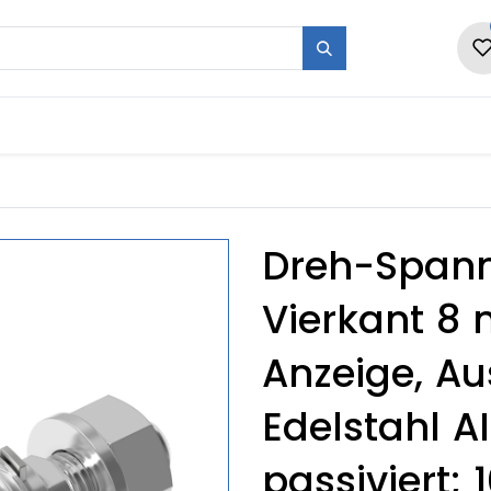
en
Form + Serie
Messen
Karriere
Ne
Dreh-Spann
Vierkant 8 
Anzeige, Au
Edelstahl A
passiviert;