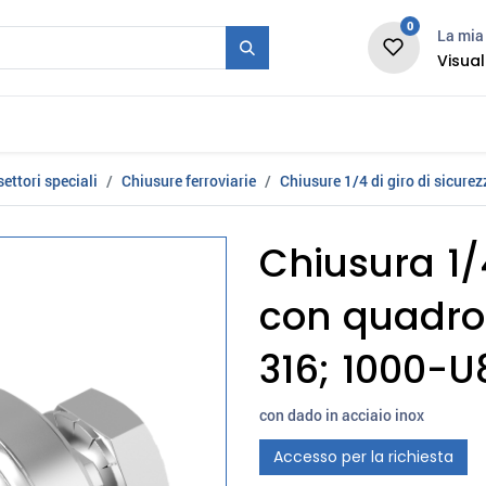
0
La mia 
Visual
Stampo + Serie
Fiera
Carriera
News
ettori speciali
Chiusure ferroviarie
Chiusure 1/4 di giro di sicurez
Chiusura 1/4
con quadro 
316; 1000-U
con dado in acciaio inox
Accesso per la richiesta