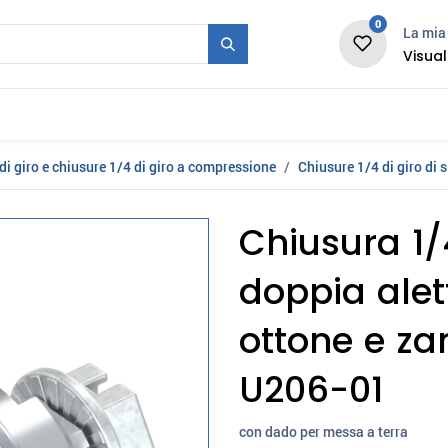
0
La mia 
Visual
Stampo + Serie
Fiera
Carriera
News
di giro e chiusure 1/4 di giro a compressione
Chiusure 1/4 di giro di 
Chiusura 1/4
doppia alet
ottone e z
U206-01
con dado per messa a terra