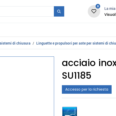
0
La mia 
Visual
Stampo + Serie
Fiera
Carriera
News
sistemi di chiusura
Linguette e propulsori per aste per sistemi di chi
acciaio inox
SU1185
Accesso per la richiesta