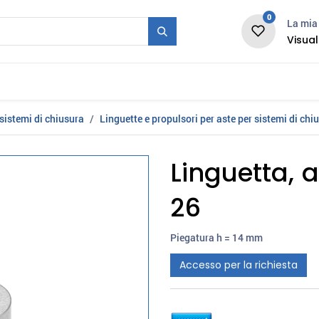
0
La mia 
Visual
Stampo + Serie
Fiera
Carriera
News
sistemi di chiusura
Linguette e propulsori per aste per sistemi di chi
Linguetta, a
26
Piegatura h = 14 mm
Accesso per la richiesta