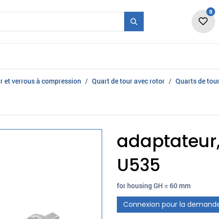
0
vité
Forme + Série
Salon
Emplois
Nou
r et verrous à compression
Quart de tour avec rotor
Quarts de tour
adaptateur,
U535
for housing GH = 60 mm
Connexion pour la demand