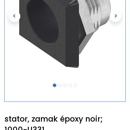
stator, zamak époxy noir;
1000-U331