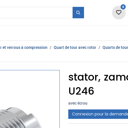
0
vité
Forme + Série
Salon
Emplois
Nou
r et verrous à compression
Quart de tour avec rotor
Quarts de tour
stator, za
U246
avec écrou
Connexion pour la demand