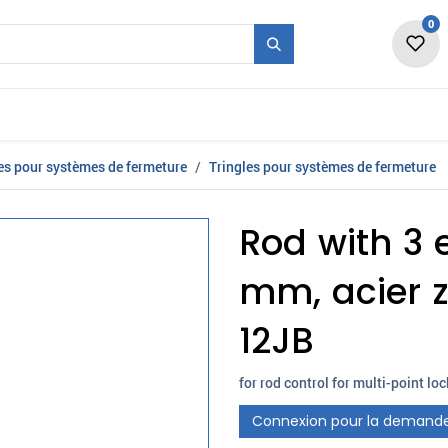
0
vité
Forme + Série
Salon
Emplois
Nou
es pour systèmes de fermeture
Tringles pour systèmes de fermeture
Rod with 3 
mm, acier 
12JB
for rod control for multi-point lo
Connexion pour la demand