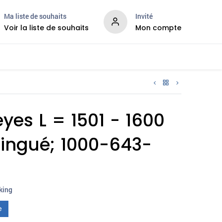
Ma liste de souhaits
Invité
Voir la liste de souhaits
Mon compte
velles
Services
eyes L = 1501 - 1600
zingué; 1000-643-
cking
e